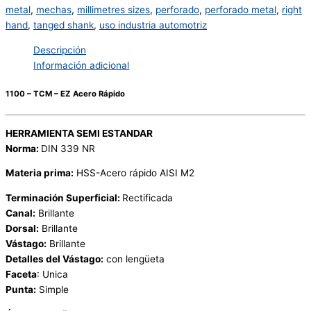
metal
,
mechas
,
millimetres sizes
,
perforado
,
perforado metal
,
right
hand
,
tanged shank
,
uso industria automotriz
Descripción
Información adicional
1100 – TCM – EZ Acero Rápido
HERRAMIENTA SEMI ESTANDAR
Norma:
DIN 339 NR
Materia prima:
HSS-Acero rápido AISI M2
Terminación Superficial:
Rectificada
Canal:
Brillante
Dorsal:
Brillante
Vástago:
Brillante
Detalles del Vástago:
con lengüeta
Faceta
: Unica
Punta:
Simple