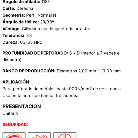
Ángulo de afilado:
118º
Corte:
Derecha
Geometría:
Perfil Normal N
Ángulo de Hélice:
28/30º
Vástago:
Cilíndrico con lengüeta de arrastre
Tolerancia:
h8
Dureza:
63-65 HRc
PROFUNDIDAD DE PERFORADO:
6 x D (menor a 7 veces el
diámetro)
RANGO DE PRODUCCIÓN:
Diámetros 2,00 mm – 13,00 mm
APLICACIÓN
Para perforado de metales hasta 900N/mm2 de resistencia.
Uso en taladros de banco, fresadoras.
PRESENTACION
Unitaria
SEGURIDAD: