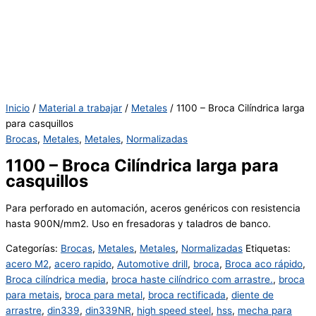
Inicio
/
Material a trabajar
/
Metales
/ 1100 – Broca Cilíndrica larga
para casquillos
Brocas
,
Metales
,
Metales
,
Normalizadas
1100 – Broca Cilíndrica larga para
casquillos
Para perforado en automación, aceros genéricos con resistencia
hasta 900N/mm2. Uso en fresadoras y taladros de banco.
Categorías:
Brocas
,
Metales
,
Metales
,
Normalizadas
Etiquetas:
acero M2
,
acero rapido
,
Automotive drill
,
broca
,
Broca aco rápido
,
Broca cilíndrica media
,
broca haste cilíndrico com arrastre.
,
broca
para metais
,
broca para metal
,
broca rectificada
,
diente de
arrastre
,
din339
,
din339NR
,
high speed steel
,
hss
,
mecha para