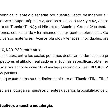
seño del cliente ó diseñadas por nuestro Depto. de Ingeniería: l
 Acero Super Rápido M2, Aceros al Cobalto M35 y M42, Aceros
ro de Titanio (T.I.N.) y el Nitruro de Aluminio-Cromo (Alcrona).
iones: desbastando y terminando con exigentes tolerancias. Con
iversos materiales : Aceros blandos y tenaces, Inoxidables, gr
10, K20, P30 entre otros.
 aspectos, entre los cuales podemos destacar su dureza, que pr
aspecto es el afilado, realizado en máquinas específicas, obtenie
rsos, variando de acuerdo al anclaje pretendido. Las
FRESAS E
s perfiles.
s que aumentan su rendimiento: nitruro de Titánio (TIN), TIN-A
ciales, otorgan a nuestros clientes usuarios la posibilidad de 
ductivo de nuestra metalurgia.