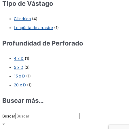
Tipo de Vástago
Cilíndrico
(4)
Lengüeta de arrastre
(1)
Profundidad de Perforado
4 x D
(1)
5 x D
(2)
15 x D
(1)
20 x D
(1)
Buscar más…
Buscar
×