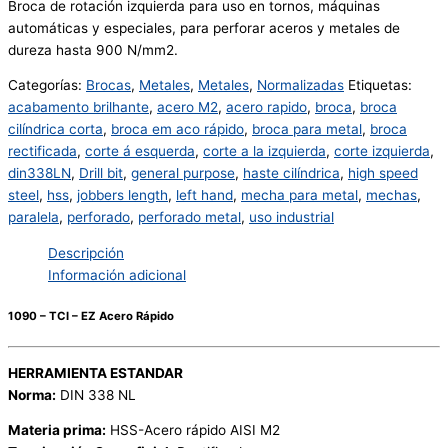
Broca de rotación izquierda para uso en tornos, máquinas
automáticas y especiales, para perforar aceros y metales de
dureza hasta 900 N/mm2.
Categorías:
Brocas
,
Metales
,
Metales
,
Normalizadas
Etiquetas:
acabamento brilhante
,
acero M2
,
acero rapido
,
broca
,
broca
cilíndrica corta
,
broca em aco rápido
,
broca para metal
,
broca
rectificada
,
corte á esquerda
,
corte a la izquierda
,
corte izquierda
,
din338LN
,
Drill bit
,
general purpose
,
haste cilíndrica
,
high speed
steel
,
hss
,
jobbers length
,
left hand
,
mecha para metal
,
mechas
,
paralela
,
perforado
,
perforado metal
,
uso industrial
Descripción
Información adicional
1090 – TCI – EZ Acero Rápido
HERRAMIENTA ESTANDAR
Norma:
DIN 338 NL
Materia prima:
HSS-Acero rápido AISI M2