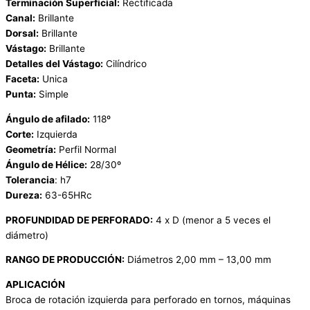
Terminación Superficial:
Rectificada
Canal:
Brillante
Dorsal:
Brillante
Vástago:
Brillante
Detalles del Vástago:
Cilíndrico
Faceta:
Unica
Punta:
Simple
Ángulo de afilado:
118º
Corte:
Izquierda
Geometría:
Perfil Normal
Ángulo de Hélice:
28/30º
Tolerancia
: h7
Dureza:
63-65HRc
PROFUNDIDAD DE PERFORADO:
4 x D (menor a 5 veces el
diámetro)
RANGO DE PRODUCCIÓN:
Diámetros 2,00 mm – 13,00 mm
APLICACIÓN
Broca de rotación izquierda para perforado en tornos, máquinas