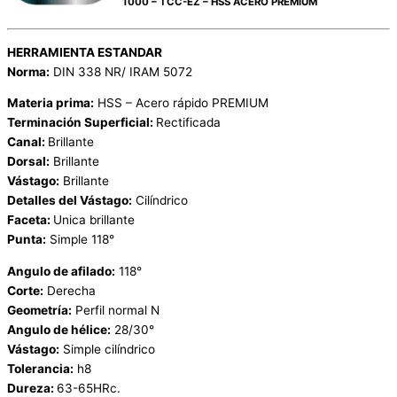
1000 – TCC-EZ – HSS ACERO PREMIUM
HERRAMIENTA ESTANDAR
Norma:
DIN 338 NR/ IRAM 5072
Materia prima:
HSS – Acero rápido PREMIUM
Terminación Superficial:
Rectificada
Canal:
Brillante
Dorsal:
Brillante
Vástago:
Brillante
Detalles del Vástago:
Cilíndrico
Faceta:
Unica brillante
Punta:
Simple 118°
Angulo de afilado:
118°
Corte:
Derecha
Geometría:
Perfil normal N
Angulo de hélice:
28/30°
Vástago:
Simple cilíndrico
Tolerancia:
h8
Dureza:
63-65HRc.