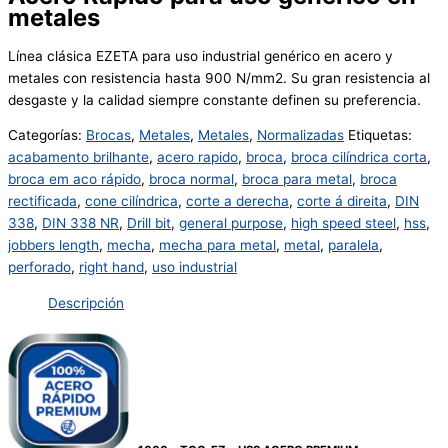
metales
Línea clásica EZETA para uso industrial genérico en acero y
metales con resistencia hasta 900 N/mm2. Su gran resistencia al
desgaste y la calidad siempre constante definen su preferencia.
Categorías:
Brocas
,
Metales
,
Metales
,
Normalizadas
Etiquetas:
acabamento brilhante
,
acero rapido
,
broca
,
broca cilíndrica corta
,
broca em aco rápido
,
broca normal
,
broca para metal
,
broca
rectificada
,
cone cilíndrica
,
corte a derecha
,
corte á direita
,
DIN
338
,
DIN 338 NR
,
Drill bit
,
general purpose
,
high speed steel
,
hss
,
jobbers length
,
mecha
,
mecha para metal
,
metal
,
paralela
,
perforado
,
right hand
,
uso industrial
Descripción