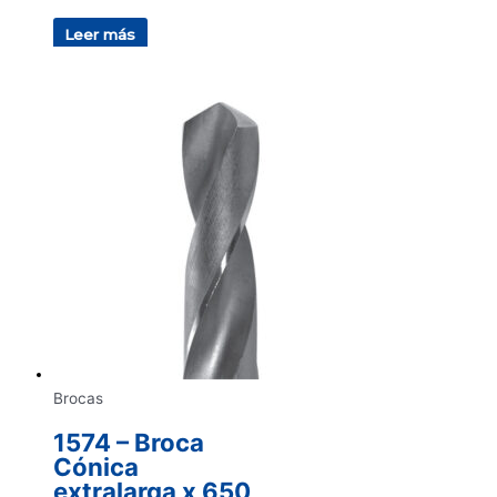
Leer más
Brocas
1574 – Broca
Cónica
extralarga x 650