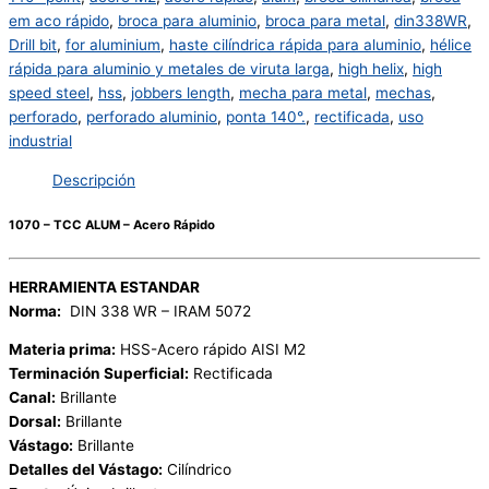
em aco rápido
,
broca para aluminio
,
broca para metal
,
din338WR
,
Drill bit
,
for aluminium
,
haste cilíndrica rápida para aluminio
,
hélice
rápida para aluminio y metales de viruta larga
,
high helix
,
high
speed steel
,
hss
,
jobbers length
,
mecha para metal
,
mechas
,
perforado
,
perforado aluminio
,
ponta 140°.
,
rectificada
,
uso
industrial
Descripción
1070 – TCC ALUM – Acero Rápido
HERRAMIENTA ESTANDAR
Norma:
DIN 338 WR – IRAM 5072
Materia prima:
HSS-Acero rápido AISI M2
Terminación Superficial:
Rectificada
Canal:
Brillante
Dorsal:
Brillante
Vástago:
Brillante
Detalles del Vástago:
Cilíndrico