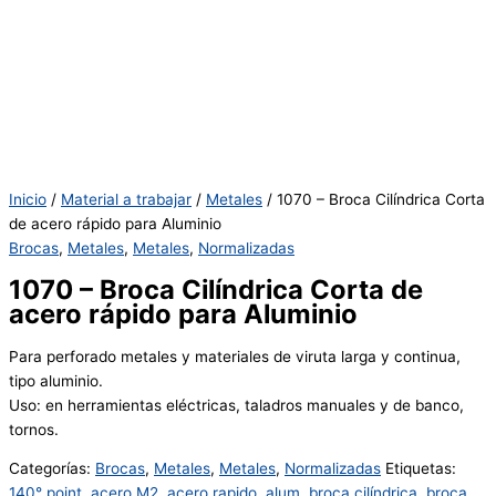
Inicio
/
Material a trabajar
/
Metales
/ 1070 – Broca Cilíndrica Corta
de acero rápido para Aluminio
Brocas
,
Metales
,
Metales
,
Normalizadas
1070 – Broca Cilíndrica Corta de
acero rápido para Aluminio
Para perforado metales y materiales de viruta larga y continua,
tipo aluminio.
Uso: en herramientas eléctricas, taladros manuales y de banco,
tornos.
Categorías:
Brocas
,
Metales
,
Metales
,
Normalizadas
Etiquetas:
140° point
,
acero M2
,
acero rapido
,
alum
,
broca cilíndrica
,
broca