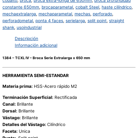
cobalto
,
broca
,
broca extra-longa de 650mm
,
broca profundidad
constante 650mm
,
brocaparametal
,
cobalt Steel
,
haste cilíndrico
,
mechaextralarga
,
mechaparametal
,
mechas
,
perforado
,
perforadometal
,
ponta 4 faces
,
serielarga
,
split point
,
straight
shank
,
usoindustrial
Descripción
Información adicional
1384 – TCXL IV – Broca Serie Extralarga x 650 mm
HERRAMIENTA SEMI-ESTANDAR
Materia prima:
HSS-Acero rápido M2
Terminación Superficial:
Rectificada
Canal:
Brillante
Dorsal:
Brillante
Vástago:
Brillante
Detalles del Vástago:
Cilíndrico
Faceta:
Unica