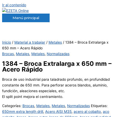
Ir al contenido
Menú principal
Inicio
/
Material a trabajar
/
Metales
/ 1384 – Broca Extralarga x
650 mm – Acero Rápido
Brocas
,
Metales
,
Metales
,
Normalizadas
1384 – Broca Extralarga x 650 mm –
Acero Rápido
Broca de uso industrial para taladrado profundo, en profundidad
constante de 650 mm. Para perforar aceros blandos, aluminio,
fundición, aleaciones especiales, etc.
El split point mejora el centramiento.
Categorías:
Brocas
,
Metales
,
Metales
,
Normalizadas
Etiquetas:
650mm extra length drill
,
Acero AISI M35
,
acero al cobalto
,
aco