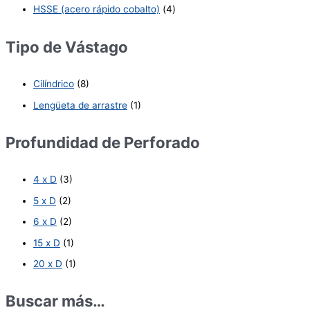
HSSE (acero rápido cobalto)
(4)
Tipo de Vástago
Cilíndrico
(8)
Lengüeta de arrastre
(1)
Profundidad de Perforado
4 x D
(3)
5 x D
(2)
6 x D
(2)
15 x D
(1)
20 x D
(1)
Buscar más…