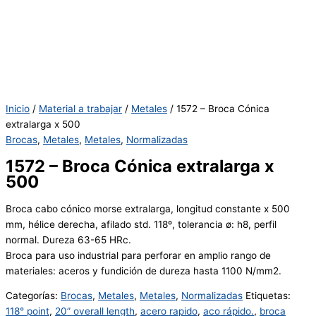
Inicio
/
Material a trabajar
/
Metales
/ 1572 – Broca Cónica
extralarga x 500
Brocas
,
Metales
,
Metales
,
Normalizadas
1572 – Broca Cónica extralarga x
500
Broca cabo cónico morse extralarga, longitud constante x 500
mm, hélice derecha, afilado std. 118º, tolerancia ø: h8, perfil
normal. Dureza 63-65 HRc.
Broca para uso industrial para perforar en amplio rango de
materiales: aceros y fundición de dureza hasta 1100 N/mm2.
Categorías:
Brocas
,
Metales
,
Metales
,
Normalizadas
Etiquetas:
118° point
,
20” overall length
,
acero rapido
,
aco rápido.
,
broca