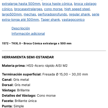
extralarga hasta 500mm
,
broca haste cónica
,
broca vástago
cónico
,
brocasextralargas
,
cono morse
,
high speed steel
,
largo500mm
,
mechas
,
perforadoprofundo
,
regular shank
,
serie
extra-longa até 500mm
,
Taper shank
,
vastagoconico
Descripción
Información adicional
1572 – TKXL II – Broca Cónica extralarga x 500 mm
HERRAMIENTA SEMI-ESTANDAR
Materia prima:
HSS-Acero rápido AISI M2
Terminación superficial:
Fresada Ø 15,00 – 30,00 mm
Canal:
Gris metal
Dorsal:
Gris metal
Vástago:
Brillante
Detalles del Vástago:
Cono morse
Faceta:
Brillante única
Punta:
Simple