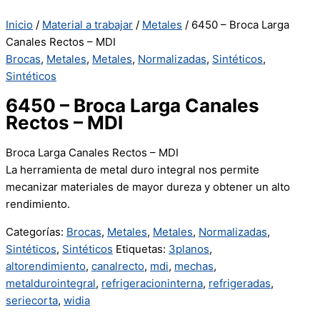
Inicio
/
Material a trabajar
/
Metales
/ 6450 – Broca Larga
Canales Rectos – MDI
Brocas
,
Metales
,
Metales
,
Normalizadas
,
Sintéticos
,
Sintéticos
6450 – Broca Larga Canales
Rectos – MDI
Broca Larga Canales Rectos – MDI
La herramienta de metal duro integral nos permite
mecanizar materiales de mayor dureza y obtener un alto
rendimiento.
Categorías:
Brocas
,
Metales
,
Metales
,
Normalizadas
,
Sintéticos
,
Sintéticos
Etiquetas:
3planos
,
altorendimiento
,
canalrecto
,
mdi
,
mechas
,
metaldurointegral
,
refrigeracioninterna
,
refrigeradas
,
seriecorta
,
widia