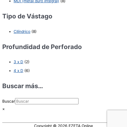
MDI (metal duro integral)
(8)
Tipo de Vástago
Cilíndrico
(8)
Profundidad de Perforado
3 x D
(2)
4 x D
(6)
Buscar más…
Buscar
×
Copyright © 2026
EZETA Online