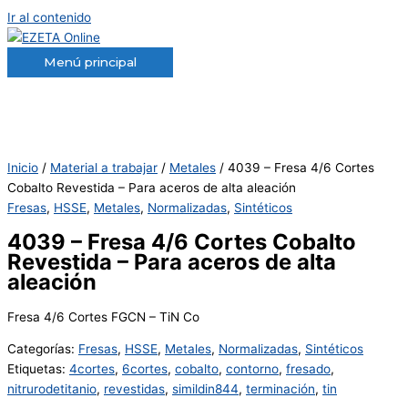
Ir al contenido
Menú principal
Inicio
/
Material a trabajar
/
Metales
/ 4039 – Fresa 4/6 Cortes
Cobalto Revestida – Para aceros de alta aleación
Fresas
,
HSSE
,
Metales
,
Normalizadas
,
Sintéticos
4039 – Fresa 4/6 Cortes Cobalto
Revestida – Para aceros de alta
aleación
Fresa 4/6 Cortes FGCN – TiN Co
Categorías:
Fresas
,
HSSE
,
Metales
,
Normalizadas
,
Sintéticos
Etiquetas:
4cortes
,
6cortes
,
cobalto
,
contorno
,
fresado
,
nitrurodetitanio
,
revestidas
,
simildin844
,
terminación
,
tin