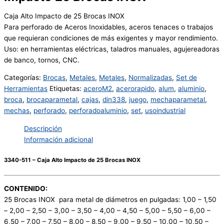
Caja Alto Impacto de 25 Brocas INOX
Para perforado de Aceros Inoxidables, aceros tenaces o trabajos
que requieran condiciones de más exigentes y mayor rendimiento.
Uso: en herramientas eléctricas, taladros manuales, agujereadoras
de banco, tornos, CNC.
Categorías:
Brocas
,
Metales
,
Metales
,
Normalizadas
,
Set de
Herramientas
Etiquetas:
aceroM2
,
acerorapido
,
alum
,
aluminio
,
broca
,
brocaparametal
,
cajas
,
din338
,
juego
,
mechaparametal
,
mechas
,
perforado
,
perforadoaluminio
,
set
,
usoindustrial
Descripción
Información adicional
3340-511 – Caja Alto Impacto de 25 Brocas INOX
CONTENIDO:
25 Brocas INOX para metal de diámetros en pulgadas: 1,00 – 1,50
– 2,00 – 2,50 – 3,00 – 3,50 – 4,00 – 4,50 – 5,00 – 5,50 – 6,00 –
6,50 – 7,00 – 7,50 – 8,00 – 8,50 – 9,00 – 9,50 – 10,00 – 10,50 –