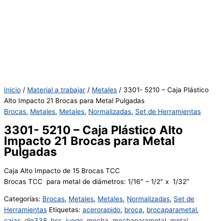
Inicio
/
Material a trabajar
/
Metales
/ 3301- 5210 – Caja Plástico
Alto Impacto 21 Brocas para Metal Pulgadas
Brocas
,
Metales
,
Metales
,
Normalizadas
,
Set de Herramientas
3301- 5210 – Caja Plástico Alto
Impacto 21 Brocas para Metal
Pulgadas
Caja Alto Impacto de 15 Brocas TCC
Brocas TCC para metal de diámetros: 1/16″ – 1/2″ x 1/32″
Categorías:
Brocas
,
Metales
,
Metales
,
Normalizadas
,
Set de
Herramientas
Etiquetas:
acerorapido
,
broca
,
brocaparametal
,
cajas
,
din338
,
hss
,
juego
,
mecha
,
mechaparametal
,
metal
,