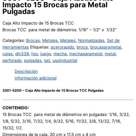
Impacto 15 Brocas para Metal
Pulgadas
Caja Alto Impacto de 15 Brocas TCC
Brocas TCC para metal de diámetros: 1/16″ – 1/2″ x 1/32″
Categorías:
Brocas
,
Metales
,
Metales
,
Normalizadas
,
Set de
Herramientas
Etiquetas:
acerorapido
,
broca
,
brocaparametal
,
cajas
,
din338
,
hss
,
juego
,
mecha
,
mechaparametal
,
metal
,
perforado
,
pulgadas
,
set
,
usoindustrial
Descripción
Información adicional
3301-5200 – Caja Alto Impacto de 15 Brocas TCC Pulgadas
CONTENIDO:
15 Brocas TCC para metal de diámetros en pulgadas: 1/16, 3/32,
1/8, 5/32, 3/16, 7/32, 1/4, 9/32, 5/16, 11/32, 3/8, 13/32, 7/16,
15/32, 1/2.
Dimensiones de la caja: 20 cm x 11,5 cm x 4 cm