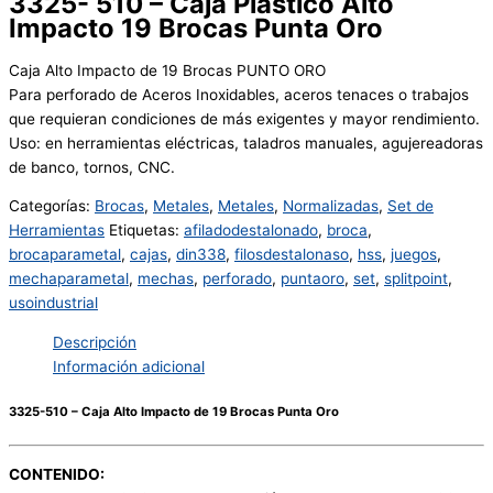
3325- 510 – Caja Plástico Alto
Impacto 19 Brocas Punta Oro
Caja Alto Impacto de 19 Brocas PUNTO ORO
Para perforado de Aceros Inoxidables, aceros tenaces o trabajos
que requieran condiciones de más exigentes y mayor rendimiento.
Uso: en herramientas eléctricas, taladros manuales, agujereadoras
de banco, tornos, CNC.
Categorías:
Brocas
,
Metales
,
Metales
,
Normalizadas
,
Set de
Herramientas
Etiquetas:
afiladodestalonado
,
broca
,
brocaparametal
,
cajas
,
din338
,
filosdestalonaso
,
hss
,
juegos
,
mechaparametal
,
mechas
,
perforado
,
puntaoro
,
set
,
splitpoint
,
usoindustrial
Descripción
Información adicional
3325-510 – Caja Alto Impacto de 19 Brocas Punta Oro
CONTENIDO: