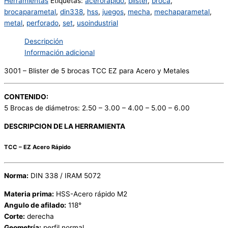
Herramientas
Etiquetas:
acerorapido
,
blister
,
broca
,
brocaparametal
,
din338
,
hss
,
juegos
,
mecha
,
mechaparametal
,
metal
,
perforado
,
set
,
usoindustrial
Descripción
Información adicional
3001 – Blister de 5 brocas TCC EZ para Acero y Metales
CONTENIDO:
5 Brocas de diámetros: 2.50 – 3.00 – 4.00 – 5.00 – 6.00
DESCRIPCION DE LA HERRAMIENTA
TCC – EZ Acero Rápido
Norma:
DIN 338 / IRAM 5072
Materia prima:
HSS-Acero rápido M2
Angulo de afilado:
118°
Corte:
derecha
Geometría:
perfil normal