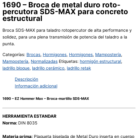
1690 – Broca de metal duro roto-
percutora SDS-MAX para concreto
estructural
Broca SDS-MAX para taladro rotopercutor de alta performance y
solidez, para una plena transmisión de potencia del taladro a la
punta.
Categorías:
Brocas
,
Hormigones
,
Hormigones
,
Mampostería
,
Mampostería
,
Normalizadas
Etiquetas:
hormigón estructural
,
ladrillo bloque
,
ladrillo cerámico
,
ladrillo retak
Descripción
Información adicional
1690 – EZ Hammer Max – Broca-martillo SDS-MAX
HERRAMIENTA ESTANDAR
Norma:
DIN 8035
Materia prima:
Plaqueta biselada de Metal Duro inserta en cuerpo