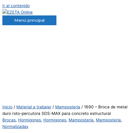
Ir al contenido
Menú principal
Inicio
/
Material a trabajar
/
Mampostería
/ 1690 – Broca de metal
duro roto-percutora SDS-MAX para concreto estructural
Brocas
,
Hormigones
,
Hormigones
,
Mampostería
,
Mampostería
,
Normalizadas