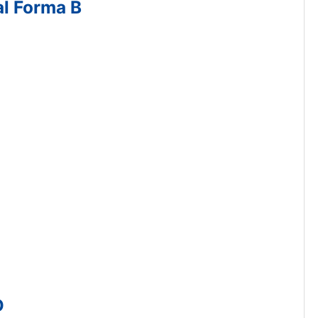
al Forma B
D