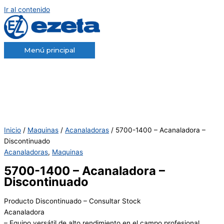
Ir al contenido
Menú principal
Inicio
/
Maquinas
/
Acanaladoras
/ 5700-1400 – Acanaladora –
Discontinuado
Acanaladoras
,
Maquinas
5700-1400 – Acanaladora –
Discontinuado
Producto Discontinuado – Consultar Stock
Acanaladora
– Equipo versátil de alto rendimiento en el campo profesional.