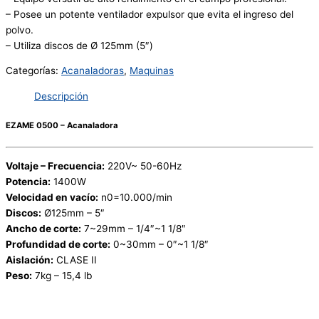
– Posee un potente ventilador expulsor que evita el ingreso del
polvo.
– Utiliza discos de Ø 125mm (5″)
Categorías:
Acanaladoras
,
Maquinas
Descripción
EZAME 0500 – Acanaladora
Voltaje – Frecuencia:
220V~ 50-60Hz
Potencia:
1400W
Velocidad en vacío:
n0=10.000/min
Discos:
Ø125mm – 5″
Ancho de corte:
7~29mm – 1/4″~1 1/8″
Profundidad de corte:
0~30mm – 0″~1 1/8″
Aislación:
CLASE II
Peso:
7kg – 15,4 lb